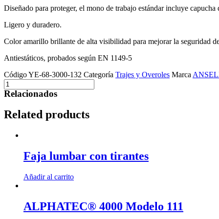
Diseñado para proteger, el mono de trabajo estándar incluye capucha 
Ligero y duradero.
Color amarillo brillante de alta visibilidad para mejorar la seguridad de
Antiestáticos, probados según EN 1149-5
Código
YE-68-3000-132
Categoría
Trajes y Overoles
Marca
ANSEL
ALPHATEC®
3000
Relacionados
Modelo
132
Related products
quantity
Faja lumbar con tirantes
Añadir al carrito
ALPHATEC® 4000 Modelo 111