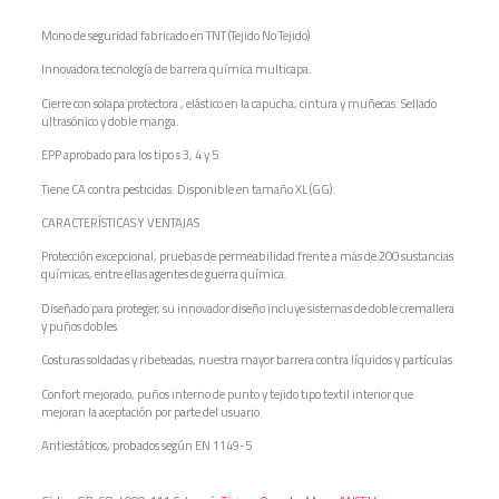
Mono de seguridad fabricado en TNT (Tejido No Tejido)
Innovadora tecnología de barrera química multicapa.
Cierre con solapa protectora , elástico en la capucha, cintura y muñecas. Sellado
ultrasónico y doble manga.
EPP aprobado para los tipo s 3, 4 y 5.
Tiene CA contra pesticidas. Disponible en tamaño XL (GG).
CARACTERÍSTICAS Y VENTAJAS
Protección excepcional, pruebas de permeabilidad frente a más de 200 sustancias
químicas, entre ellas agentes de guerra química.
Diseñado para proteger, su innovador diseño incluye sistemas de doble cremallera
y puños dobles
Costuras soldadas y ribeteadas, nuestra mayor barrera contra líquidos y partículas
Confort mejorado, puños interno de punto y tejido tipo textil interior que
mejoran la aceptación por parte del usuario
Antiestáticos, probados según EN 1149-5