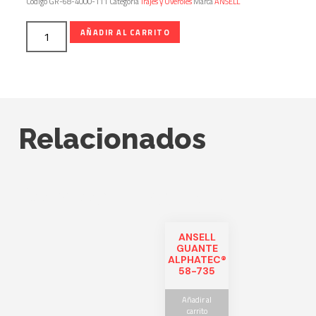
Código
GR-68-4000-111
Categoría
Trajes y Overoles
Marca
ANSELL
AÑADIR AL CARRITO
Relacionados
Related products
ANSELL
GUANTE
ALPHATEC®
58-735
Añadir al
carrito