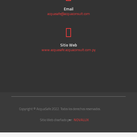
Email
acquasafe@acquaconsult.com
Sitio Web
www.acquasafe.acquaconsult.com.py
Copyright © AcquaSafe 2022. Todos los derechos reservados.
Sitio Web diseñado por:
NOVALUX