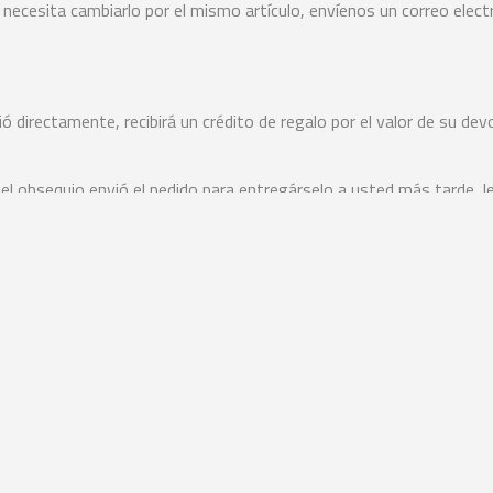
cesita cambiarlo por el mismo artículo, envíenos un correo electróni
 directamente, recibirá un crédito de regalo por el valor de su devol
 el obsequio envió el pedido para entregárselo a usted más tarde, 
cción física.
 devolver su artículo. Los gastos de envío no son reembolsables. S
e el producto intercambiado puede variar.
n servicio de envío rastreable o comprar un seguro de envío. No ga