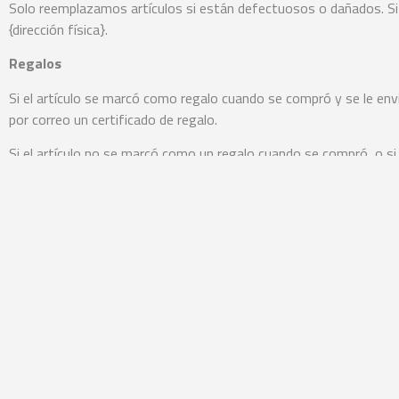
Solo reemplazamos artículos si están defectuosos o dañados. Si ne
{dirección física}.
Regalos
Si el artículo se marcó como regalo cuando se compró y se le envió
por correo un certificado de regalo.
Si el artículo no se marcó como un regalo cuando se compró, o si
devolución.
Envío y devoluciones
Para devolver su producto, debe enviarlo por correo a nuestra dire
Usted será responsable de pagar sus propios costos de envío para
deducirá de su reembolso.
Dependiendo de dónde viva, el tiempo que puede tardar en llegarl
Si está devolviendo artículos más caros, puede considerar usar u