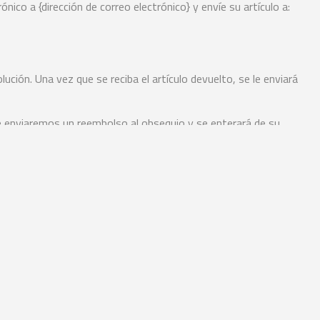
co a {dirección de correo electrónico} y envíe su artículo a:
ución. Una vez que se reciba el artículo devuelto, se le enviará
le enviaremos un reembolso al obsequio y se enterará de su
i recibe un reembolso, el costo del envío de devolución se
rantizamos que recibiremos su artículo devuelto.