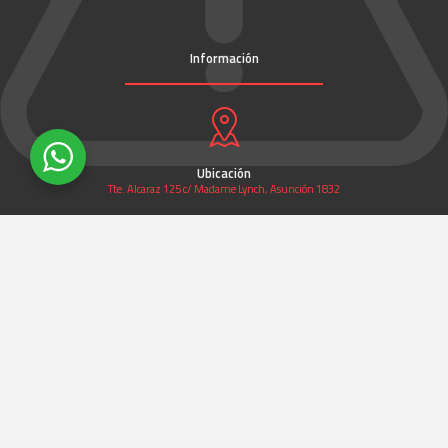
Información
Ubicación
Tte. Alcaraz 125 c/ Madame Lynch, Asunción 1832
Email
acquasafe@acquaconsult.com
Sitio Web
www.acquasafe.acquaconsult.com.py