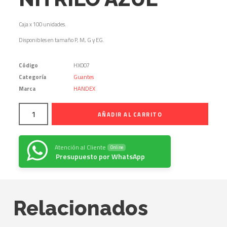
Caja x 100 unidades.
Disponibles en tamaño P, M, G y EG.
Código
HX007
Categoría
Guantes
Marca
HANDEX
AÑADIR AL CARRITO
Atención al Cliente
Online
Presupuesto por WhatsApp
Relacionados