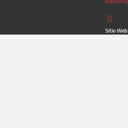
acquasafe
Sitio Web
www.acquas