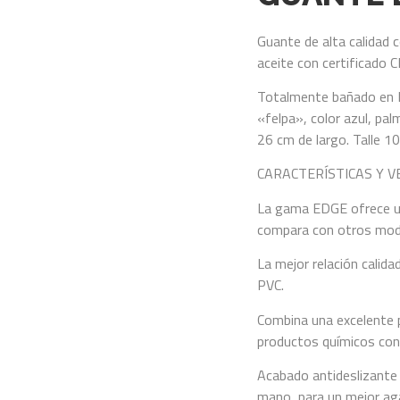
Guante de alta calidad 
aceite con certificado C
Totalmente bañado en P
«felpa», color azul, pa
26 cm de largo. Talle 10
CARACTERÍSTICAS Y 
La gama EDGE ofrece un
compara con otros mode
La mejor relación calid
PVC.
Combina una excelente p
productos químicos con 
Acabado antideslizante 
mano, para un mejor ag