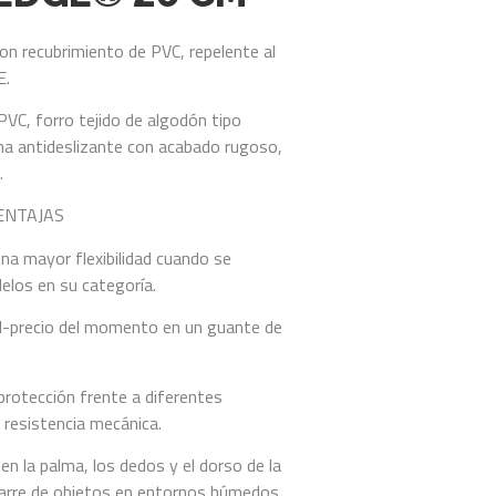
con recubrimiento de PVC, repelente al
E.
VC, forro tejido de algodón tipo
lma antideslizante con acabado rugoso,
.
VENTAJAS
a mayor flexibilidad cuando se
los en su categoría.
ad-precio del momento en un guante de
rotección frente a diferentes
resistencia mecánica.
en la palma, los dedos y el dorso de la
arre de objetos en entornos húmedos.