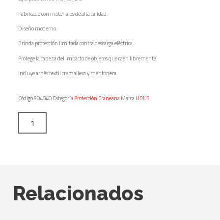
Fabricado con materiales de alta calidad.
Diseño moderno.
Brinda protección limitada contra descarga eléctrica.
Protege la cabeza del impacto de objetos que caen libremente.
Incluye arnés textil cremallera y mentonera.
Código
904840
Categoría
Protección Craneana
Marca
LIBUS
Relacionados