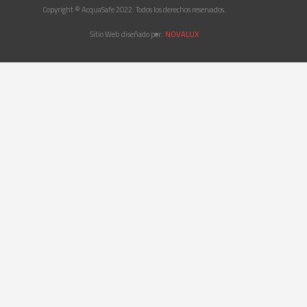
Copyright © AcquaSafe 2022. Todos los derechos reservados.
Sitio Web diseñado por:
NOVALUX