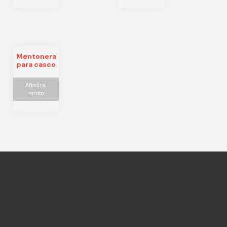
Mentonera
para casco
Añadir al
carrito