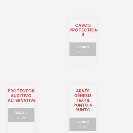
Related products
CASCO
PROTECTION
II
Añadir al
carrito
PROTECTOR
ARNÉS
AUDITIVO
GÉNESIS
ALTERNATIVE
TEXTIL
PUNTO A
PUNTO
Añadir al
carrito
Añadir al
carrito