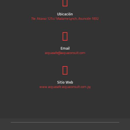
Ubicación
Tte. Alcaraz 125 c/ Madame Lynch, Asunción 1832
Email
acquasafe@acquaconsult.com
Sitio Web
www.acquasafe.acquaconsult.com.py